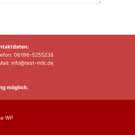
ntaktdaten:
lefon: 06196-5255238
Mail: info@test-mtk.de
ng möglich.
ce WP