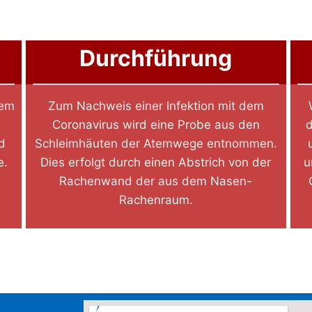
Durchführung
dem
Zum Nachweis einer Infektion mit dem
Coronavirus wird eine Probe aus den
d
d
Schleimhäuten der Atemwege entnommen.
e.
Dies erfolgt durch einen Abstrich von der
u
Rachenwand der aus dem Nasen-
Rachenraum.