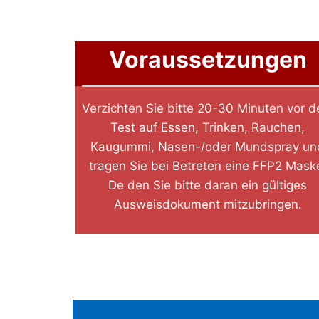
Voraussetzungen
Verzichten Sie bitte 20-30 Minuten vor 
Test auf Essen, Trinken, Rauchen,
Kaugummi, Nasen-/oder Mundspray un
tragen Sie bei Betreten eine FFP2 Mask
De den Sie bitte daran ein gültiges
Ausweisdokument mitzubringen.